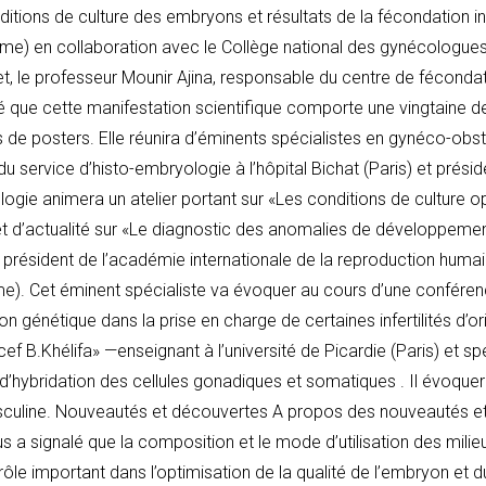
tions de culture des embryons et résultats de la fécondation in v
e) en collaboration avec le Collège national des gynécologues o
, le professeur Mounir Ajina, responsable du centre de fécondat
é que cette manifestation scientifique comporte une vingtaine d
e posters. Elle réunira d’éminents spécialistes en gynéco-obstét
du service d’histo-embryologie à l’hôpital Bichat (Paris) et prési
logie animera un atelier portant sur «Les conditions de culture
t d’actualité sur «Le diagnostic des anomalies de développement
, président de l’académie internationale de la reproduction hu
ome). Cet éminent spécialiste va évoquer au cours d’une conférenc
tion génétique dans la prise en charge de certaines infertilités d’ori
ef B.Khélifa» —enseignant à l’université de Picardie (Paris) et s
d’hybridation des cellules gonadiques et somatiques . Il évoque
 masculine. Nouveautés et découvertes A propos des nouveautés e
 a signalé que la composition et le mode d’utilisation des milieu
 rôle important dans l’optimisation de la qualité de l’embryon et 