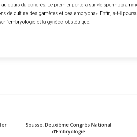
nisés au cours du congrès. Le premier portera sur «le spermogra
ons de culture des gamètes et des embryons». Enfin, a-t-il poursui
sur l’embryologie et la gynéco-obstétrique.
1er
Sousse, Deuxième Congrès National
d’Embryologie