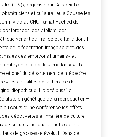
itro (FIV)», organisé par l’Association
bstétriciens et qui aura lieu à Sousse les
ion in vitro au CHU Farhat Hached de
e conférences, des ateliers, des
rique venant de France et d’Italie dont il
dente de la fédération française d’études
 optimales des embryons humains» et
 embryonnaire par le «time-lapse». Il a
maine et chef du département de médecine
e « les actualités de la thérapie de
gine idiopathique. Il a cité aussi le
pécialiste en génétique de la reproduction—
ra au cours d’une conférence les effets
t des découvertes en matière de culture
x de culture ainsi que la métrologie au
du taux de grossesse évolutif. Dans ce