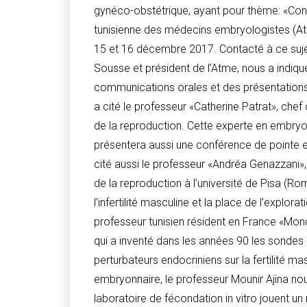
gynéco-obstétrique, ayant pour thème: «Condi
tunisienne des médecins embryologistes (Atm
15 et 16 décembre 2017. Contacté à ce sujet
Sousse et président de l’Atme, nous a indiqu
communications orales et des présentations d
a cité le professeur «Catherine Patrat», chef 
de la reproduction. Cette experte en embryo
présentera aussi une conférence de pointe e
cité aussi le professeur «Andréa Genazzani»
de la reproduction à l’université de Pisa (R
l’infertilité masculine et la place de l’explora
professeur tunisien résident en France «Monc
qui a inventé dans les années 90 les sondes 
perturbateurs endocriniens sur la fertilité
embryonnaire, le professeur Mounir Ajina nous
laboratoire de fécondation in vitro jouent un