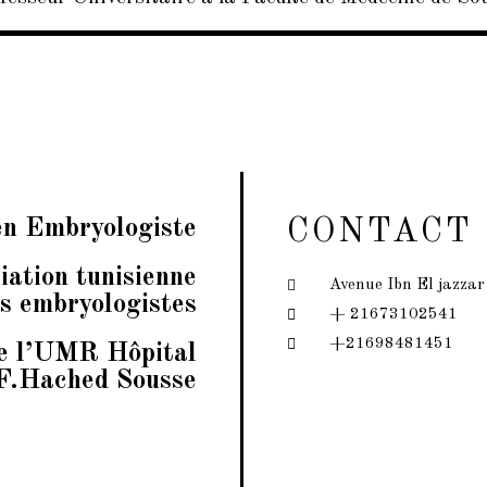
en Embryologiste
CONTACT
iation tunisienne
Avenue Ibn El jazza
s embryologistes
+ 21673102541
+21698481451
e l’UMR Hôpital
F.Hached Sousse