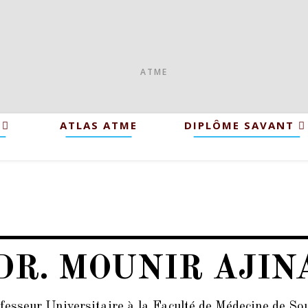
ATME
ATLAS ATME
DIPLÔME SAVANT
DR. MOUNIR AJIN
fesseur Universitaire à la Faculté de Médecine de So