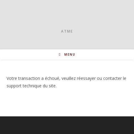
Skip
to
content
ATME
MENU
Votre transaction a échoué, veuillez réessayer ou contacter le
support technique du site.